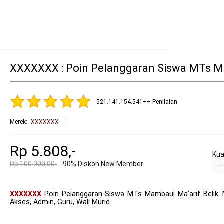
XXXXXXX : Poin Pelanggaran Siswa MTs Ma
521.141.154.541++ Penilaian
Merek
:
XXXXXXX
Rp 5.808,-
Kua
Rp 100.000,00-
-90% Diskon New Member
XXXXXXX
Poin Pelanggaran Siswa MTs Mambaul Ma'arif Belik.
Akses, Admin, Guru, Wali Murid.