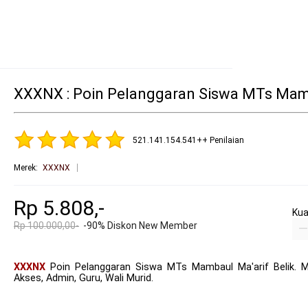
XXXNX : Poin Pelanggaran Siswa MTs Mamb
521.141.154.541++ Penilaian
Merek
:
XXXNX
Rp 5.808,-
Kua
Rp 100.000,00-
-90% Diskon New Member
XXXNX
Poin Pelanggaran Siswa MTs Mambaul Ma'arif Belik. M
Akses, Admin, Guru, Wali Murid.