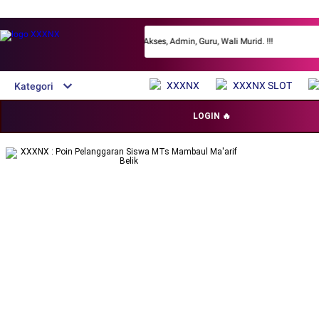
Password. Masuk Sebagai. Pilih Akses, Admin, Guru, Wali Murid. !!!
XXXNX
XXXNX SLOT
Kategori
LOGIN 🔥