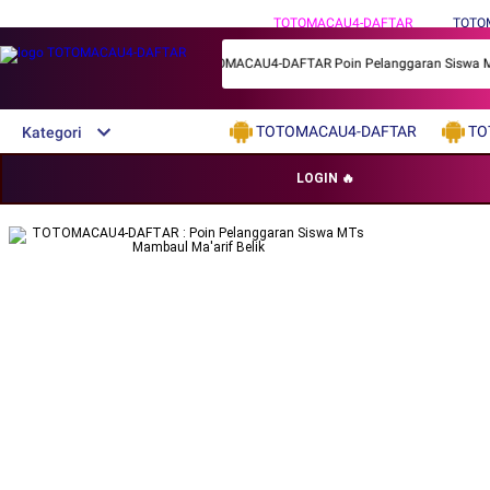
TOTOMACAU4-DAFTAR
TOTO
TOTOMACAU4-DAFTAR Poin Pelanggaran Siswa MTs Ma
TOTOMACAU4-DAFTAR
TO
Kategori
LOGIN 🔥