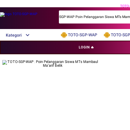
TOTO
TOTO-SGP-WAP Poin Pelanggaran Siswa MTs Mambaul 
TOTO-SGP-WAP
TOTO-SGP
Kategori
LOGIN 🔥