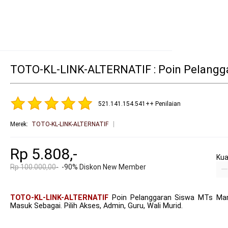
TOTO-KL-LINK-ALTERNATIF : Poin Pelangga
521.141.154.541++ Penilaian
Merek
:
TOTO-KL-LINK-ALTERNATIF
Rp 5.808,-
Kua
Rp 100.000,00-
-90% Diskon New Member
TOTO-KL-LINK-ALTERNATIF
Poin Pelanggaran Siswa MTs Mam
Masuk Sebagai. Pilih Akses, Admin, Guru, Wali Murid.