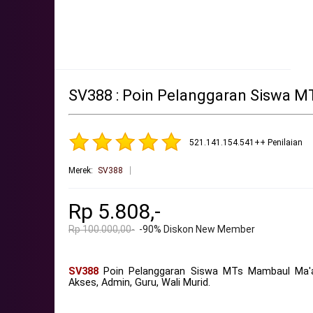
SV388 : Poin Pelanggaran Siswa MT
521.141.154.541++ Penilaian
Merek
:
SV388
Rp 5.808,-
Rp 100.000,00-
-90% Diskon New Member
SV388
Poin Pelanggaran Siswa MTs Mambaul Ma'ar
Akses, Admin, Guru, Wali Murid.