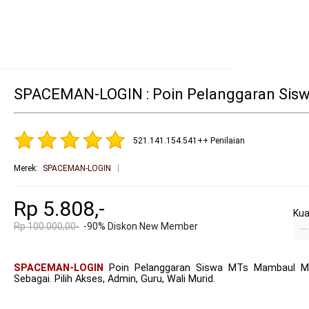
SPACEMAN-LOGIN : Poin Pelanggaran Sisw
521.141.154.541++ Penilaian
Merek
:
SPACEMAN-LOGIN
Rp 5.808,-
Kua
Rp 100.000,00-
-90% Diskon New Member
SPACEMAN-LOGIN
Poin Pelanggaran Siswa MTs Mambaul Ma'
Sebagai. Pilih Akses, Admin, Guru, Wali Murid.