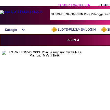
SLOTS-PULSA-5K-LOGIN
SLOTS-
SLOTS-PULSA-5K-LOGIN Poin Pelanggaran Sisw
SLOTS-PULSA-5K-LOGIN
S
Kategori
LOGIN 🔥