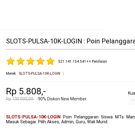
SLOTS-PULSA-10K-LOGIN : Poin Pelanggara
521.141.154.541++ Penilaian
Merek
:
SLOTS-PULSA-10K-LOGIN
Rp 5.808,-
Kua
Rp 100.000,00-
-90% Diskon New Member
SLOTS-PULSA-10K-LOGIN
Poin Pelanggaran Siswa MTs Mamb
Masuk Sebagai. Pilih Akses, Admin, Guru, Wali Murid.