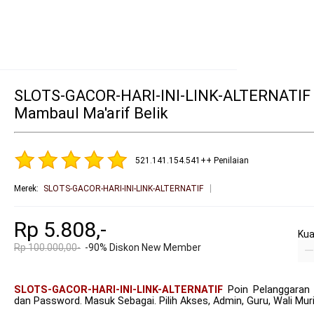
SLOTS-GACOR-HARI-INI-LINK-ALTERNATIF :
Mambaul Ma'arif Belik
521.141.154.541++ Penilaian
Merek
:
SLOTS-GACOR-HARI-INI-LINK-ALTERNATIF
Rp 5.808,-
Kua
Rp 100.000,00-
-90% Diskon New Member
SLOTS-GACOR-HARI-INI-LINK-ALTERNATIF
Poin Pelanggaran 
dan Password. Masuk Sebagai. Pilih Akses, Admin, Guru, Wali Muri