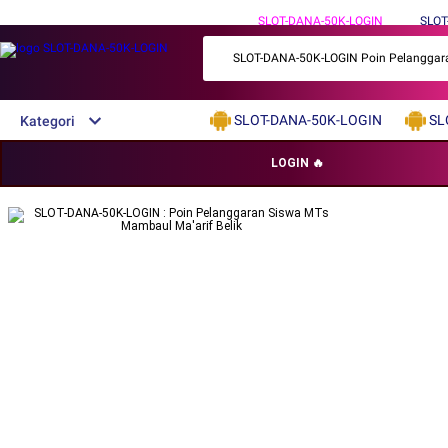
SLOT-DANA-50K-LOGIN
SLOT
SLOT-DANA-50K-LOGIN Poin Pelanggaran 
SLOT-DANA-50K-LOGIN
SL
Kategori
LOGIN 🔥