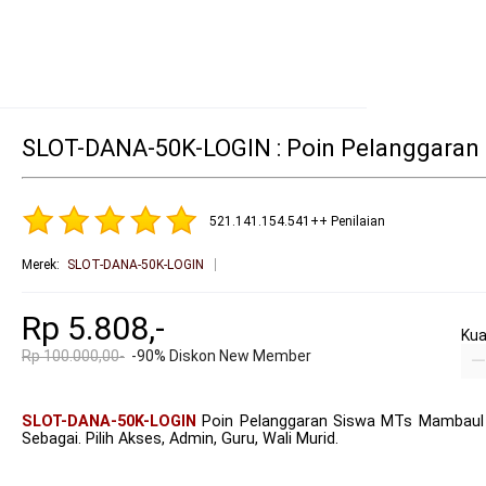
SLOT-DANA-50K-LOGIN : Poin Pelanggaran 
521.141.154.541++ Penilaian
Merek
:
SLOT-DANA-50K-LOGIN
Rp 5.808,-
Kua
Rp 100.000,00-
-90% Diskon New Member
SLOT-DANA-50K-LOGIN
Poin Pelanggaran Siswa MTs Mambaul 
Sebagai. Pilih Akses, Admin, Guru, Wali Murid.