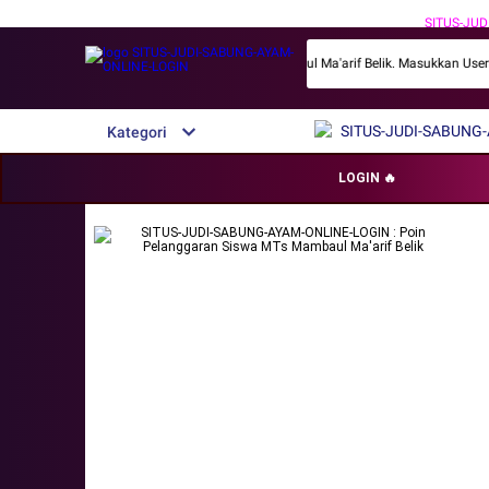
SITUS-JUD
E-LOGIN Poin Pelanggaran Siswa MTs Mambaul Ma'arif Belik. Masukkan Username d
SITUS-JUDI-SABUNG
Kategori
SITUS-JUDI-SABUNG
LOGIN 🔥