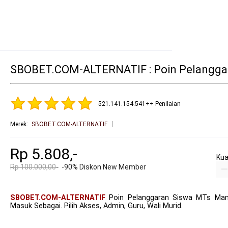
SBOBET.COM-ALTERNATIF : Poin Pelanggar
521.141.154.541++ Penilaian
Merek
:
SBOBET.COM-ALTERNATIF
Rp 5.808,-
Kua
Rp 100.000,00-
-90% Diskon New Member
SBOBET.COM-ALTERNATIF
Poin Pelanggaran Siswa MTs Mamb
Masuk Sebagai. Pilih Akses, Admin, Guru, Wali Murid.