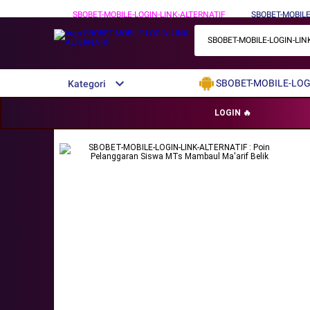
SBOBET-MOBILE-LOGIN-LINK-ALTERNATIF
SBOBET-MOBILE
SBOBET-MOBILE-LOGIN-LINK-ALT
SBOBET-MOBILE-LOG
Kategori
SBOBET-MOBILE-LOG
LOGIN 🔥