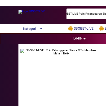
SBOBET-LIVE Poin Pelanggaran Siswa 
SBOBET-LIVE
Kategori
LOGIN 🔥