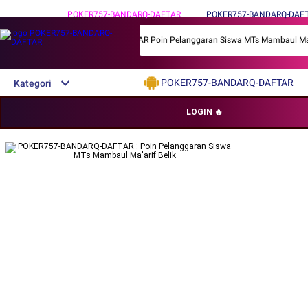
POKER757-BANDARQ-DAFTAR
POKER757-BANDARQ-DAFT
POKER757-BANDARQ-DAFTAR Poin Pelanggaran Siswa MTs Mambaul Ma'arif B
POKER757-BANDARQ-DAFTAR
Kategori
DAFTAR POKER757-BANDARQ-D
LOGIN 🔥