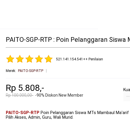
PAITO-SGP-RTP : Poin Pelanggaran Siswa 
521.141.154.541++ Penilaian
Merek
:
PAITO-SGP-RTP
Rp 5.808,-
Kua
Rp 100.000,00-
-90% Diskon New Member
PAITO-SGP-RTP
Poin Pelanggaran Siswa MTs Mambaul Ma'arif 
Pilih Akses, Admin, Guru, Wali Murid.