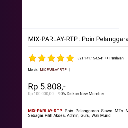
MIX-PARLAY-RTP : Poin Pelanggara
521.141.154.541++ Penilaian
Merek
:
MIX-PARLAY-RTP
Rp 5.808,-
Rp 100.000,00-
-90% Diskon New Member
MIX-PARLAY-RTP
Poin Pelanggaran Siswa MTs Ma
Sebagai. Pilih Akses, Admin, Guru, Wali Murid.