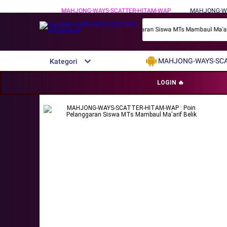
MAHJONG-WAYS-SCATTER-HITAM-WAP
MAHJONG-WA
NG-WAYS-SCATTER-HITAM-WAP Poin Pelanggaran Siswa MTs Mambaul Ma'arif Belik.
MAHJONG-WAYS-SCA
Kategori
DAFTAR MAHJONG-W
LOGIN 🔥