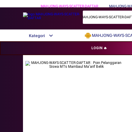
MAHJONG-WAYS-SCATTER-DAFTAR
MAHJONG-WAY
MAHJONG-WAYS-SCATTER-DAFTAR Poin
MAHJONG-WAYS-SCA
Kategori
DAFTAR MAHJONG-W
LOGIN 🔥