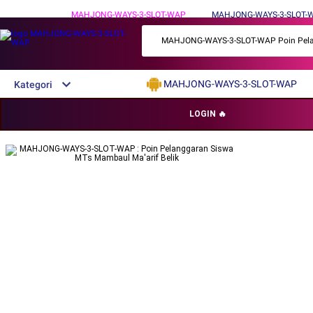
MAHJONG-WAYS-3-SLOT-WAP
MAHJONG-WAYS-3-SLOT-
MAHJONG-WAYS-3-SLOT-WAP Poin Pelangga
MAHJONG-WAYS-3-SLOT-WAP
Kategori
DAFTAR MAHJONG-WAYS-3-SLOT
LOGIN 🔥