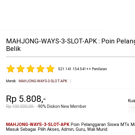
MAHJONG-WAYS-3-SLOT-APK : Poin Pelang
Belik
521.141.154.541++ Penilaian
Merek
:
MAHJONG-WAYS-3-SLOT-APK
Rp 5.808,-
Kua
Rp 100.000,00-
-90% Diskon New Member
MAHJONG-WAYS-3-SLOT-APK
Poin Pelanggaran Siswa MTs Ma
Masuk Sebagai. Pilih Akses, Admin, Guru, Wali Murid.