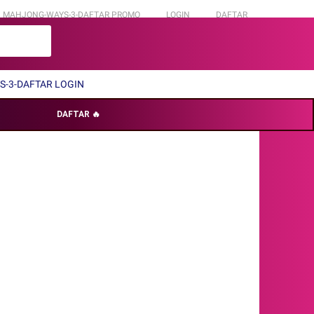
MAHJONG-WAYS-3-DAFTAR PROMO
LOGIN
DAFTAR
-3-DAFTAR LOGIN
DAFTAR 🔥