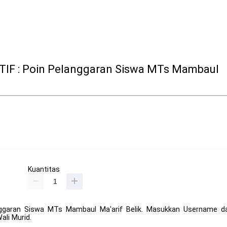
F : Poin Pelanggaran Siswa MTs Mambaul
Kuantitas
ggaran Siswa MTs Mambaul Ma'arif Belik. Masukkan Username d
ali Murid.