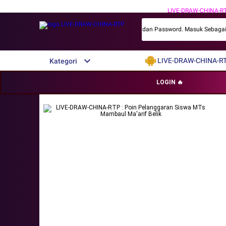
LIVE-DRAW-CHINA-R
 Mambaul Ma'arif Belik. Masukkan Username dan Password. Masuk Sebagai. Pilih 
LIVE-DRAW-CHINA-R
Kategori
LOGIN 🔥