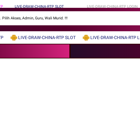
TP
LIVE-DRAW-CHINA-RTP SLOT
LIVE-DRAW-CHINA-RTP LOGIN
Akses, Admin, Guru, Wali Murid. !!!
TP
LIVE-DRAW-CHINA-RTP SLOT
LIVE-DRAW-CHINA-RTP 