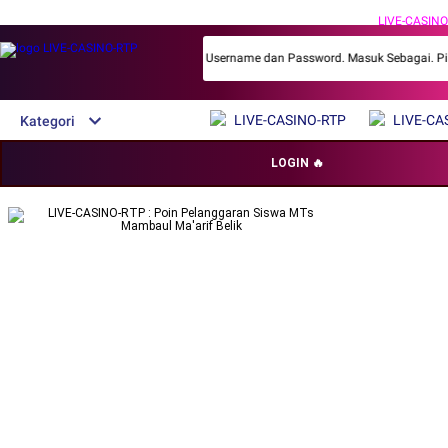
LIVE-CASINO
 Mambaul Ma'arif Belik. Masukkan Username dan Password. Masuk Sebagai. Pilih A
LIVE-CASINO-RTP
LIVE-CA
Kategori
LOGIN 🔥