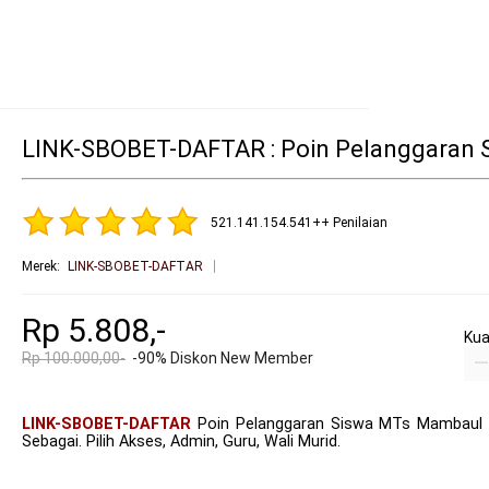
LINK-SBOBET-DAFTAR : Poin Pelanggaran S
521.141.154.541++ Penilaian
Merek
:
LINK-SBOBET-DAFTAR
Rp 5.808,-
Kua
Rp 100.000,00-
-90% Diskon New Member
LINK-SBOBET-DAFTAR
Poin Pelanggaran Siswa MTs Mambaul M
Sebagai. Pilih Akses, Admin, Guru, Wali Murid.