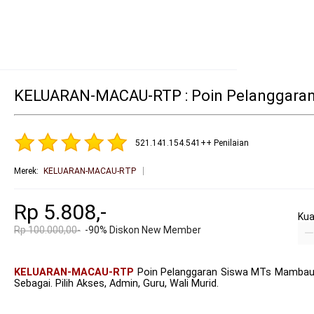
KELUARAN-MACAU-RTP : Poin Pelanggaran 
521.141.154.541++ Penilaian
Merek
:
KELUARAN-MACAU-RTP
Rp 5.808,-
Kua
Rp 100.000,00-
-90% Diskon New Member
KELUARAN-MACAU-RTP
Poin Pelanggaran Siswa MTs Mambaul
Sebagai. Pilih Akses, Admin, Guru, Wali Murid.