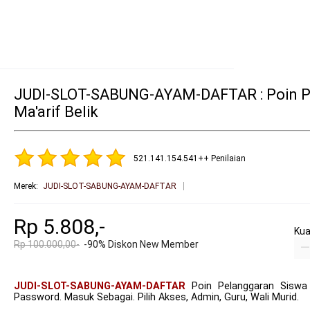
JUDI-SLOT-SABUNG-AYAM-DAFTAR : Poin 
Ma'arif Belik
521.141.154.541++ Penilaian
Merek
:
JUDI-SLOT-SABUNG-AYAM-DAFTAR
Rp 5.808,-
Kua
Rp 100.000,00-
-90% Diskon New Member
JUDI-SLOT-SABUNG-AYAM-DAFTAR
Poin Pelanggaran Siswa
Password. Masuk Sebagai. Pilih Akses, Admin, Guru, Wali Murid.