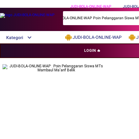
JUDI-BOLA-ONLINE-WAP
JUDI-BO
JUDI-BOLA-ONLINE-WAP Poin Pelanggaran Siswa MTs M
JUDI-BOLA-ONLINE-WAP
J
Kategori
LOGIN 🔥