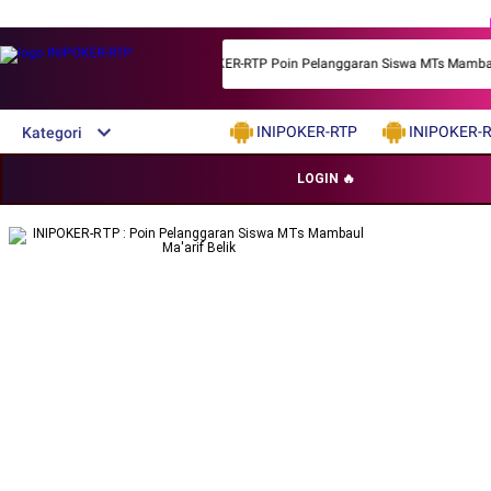
INIPOKER-RTP Poin Pelanggaran Siswa MTs Mambaul M
INIPOKER-RTP
INIPOKER-
Kategori
LOGIN 🔥