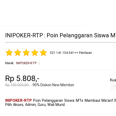
INIPOKER-RTP : Poin Pelanggaran Siswa M
521.141.154.541++ Penilaian
Merek
:
INIPOKER-RTP
Rp 5.808,-
Kua
Rp 100.000,00-
-90% Diskon New Member
INIPOKER-RTP
Poin Pelanggaran Siswa MTs Mambaul Ma'arif B
Pilih Akses, Admin, Guru, Wali Murid.