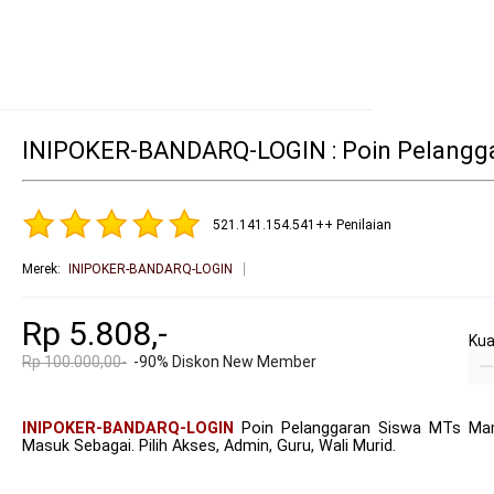
INIPOKER-BANDARQ-LOGIN : Poin Pelangga
521.141.154.541++ Penilaian
Merek
:
INIPOKER-BANDARQ-LOGIN
Rp 5.808,-
Kua
Rp 100.000,00-
-90% Diskon New Member
INIPOKER-BANDARQ-LOGIN
Poin Pelanggaran Siswa MTs Mam
Masuk Sebagai. Pilih Akses, Admin, Guru, Wali Murid.