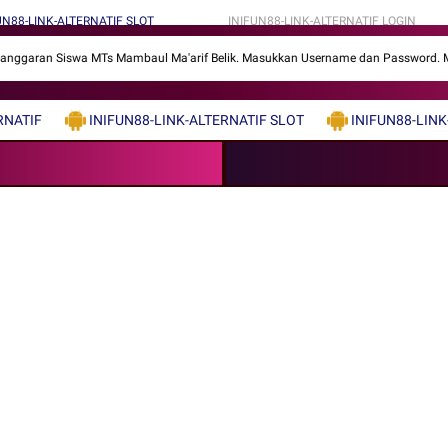
UN88-LINK-ALTERNATIF SLOT
INIFUN88-LINK-ALTERNATIF LOGIN
aran Siswa MTs Mambaul Ma'arif Belik. Masukkan Username dan Password. Masuk Se
RNATIF
INIFUN88-LINK-ALTERNATIF SLOT
INIFUN88-LINK
NK-ALTERNATIF