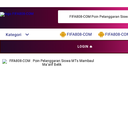
FIFA808-COM Poin Pelanggaran Siswa M
FIFA808-COM
FIFA808-CO
Kategori
LOGIN 🔥