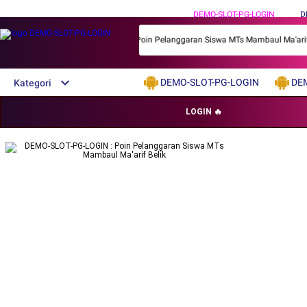
DEMO-SLOT-PG-LOGIN
D
DEMO-SLOT-PG-LOGIN Poin Pelanggaran Siswa MTs Mambaul Ma'arif Bel
DEMO-SLOT-PG-LOGIN
DE
Kategori
LOGIN 🔥