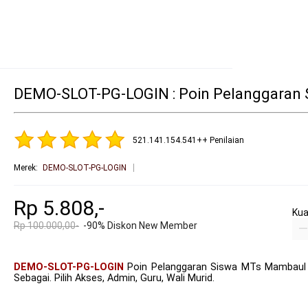
DEMO-SLOT-PG-LOGIN : Poin Pelanggaran S
521.141.154.541++ Penilaian
Merek
:
DEMO-SLOT-PG-LOGIN
Rp 5.808,-
Kua
Rp 100.000,00-
-90% Diskon New Member
DEMO-SLOT-PG-LOGIN
Poin Pelanggaran Siswa MTs Mambaul 
Sebagai. Pilih Akses, Admin, Guru, Wali Murid.