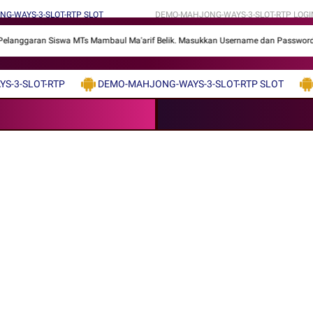
G-WAYS-3-SLOT-RTP SLOT
DEMO-MAHJONG-WAYS-3-SLOT-RTP LOGI
aran Siswa MTs Mambaul Ma'arif Belik. Masukkan Username dan Password. Masuk 
S-3-SLOT-RTP
DEMO-MAHJONG-WAYS-3-SLOT-RTP SLOT
ONG-WAYS-3-SLOT-RTP