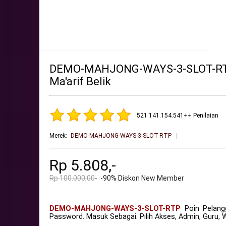
DEMO-MAHJONG-WAYS-3-SLOT-RTP 
Ma'arif Belik
521.141.154.541++ Penilaian
Merek
:
DEMO-MAHJONG-WAYS-3-SLOT-RTP
Rp 5.808,-
Rp 100.000,00-
-90% Diskon New Member
DEMO-MAHJONG-WAYS-3-SLOT-RTP
Poin Pelang
Password. Masuk Sebagai. Pilih Akses, Admin, Guru, W