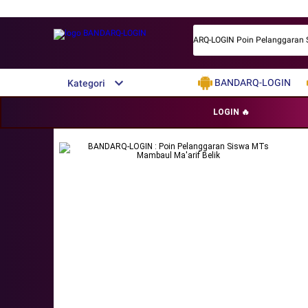
BANDARQ-LOGIN Poin Pelanggaran Siswa
BANDARQ-LOGIN
Kategori
LOGIN 🔥