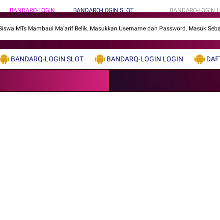
BANDARQ-LOGIN
BANDARQ-LOGIN SLOT
BANDARQ-LOGIN L
 MTs Mambaul Ma'arif Belik. Masukkan Username dan Password. Masuk Sebagai. Pi
BANDARQ-LOGIN SLOT
BANDARQ-LOGIN LOGIN
DAF