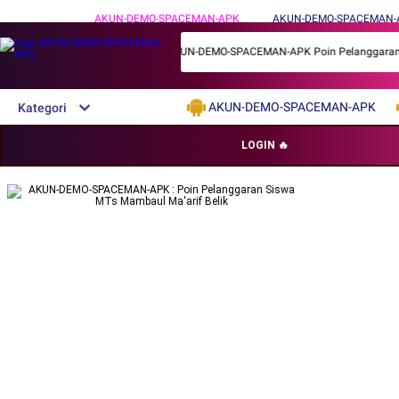
AKUN-DEMO-SPACEMAN-APK
AKUN-DEMO-SPACEMAN-
AKUN-DEMO-SPACEMAN-APK Poin Pelanggaran Siswa
AKUN-DEMO-SPACEMAN-APK
Kategori
DAFTAR AKUN-DEMO-SPACEMAN
LOGIN 🔥