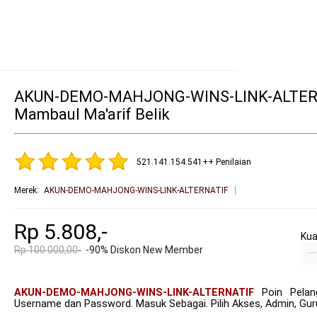
AKUN-DEMO-MAHJONG-WINS-LINK-ALTERNAT
Mambaul Ma'arif Belik
521.141.154.541++ Penilaian
Merek
:
AKUN-DEMO-MAHJONG-WINS-LINK-ALTERNATIF
Rp 5.808,-
Kua
Rp 100.000,00-
-90% Diskon New Member
AKUN-DEMO-MAHJONG-WINS-LINK-ALTERNATIF
Poin Pelan
Username dan Password. Masuk Sebagai. Pilih Akses, Admin, Guru