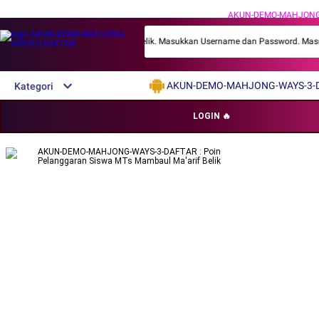
AKUN-DEMO-MAHJONG
Siswa MTs Mambaul Ma'arif Belik. Masukkan Username dan Password. Masuk Sebag
AKUN-DEMO-MAHJONG-WAYS-3-
Kategori
AKUN-DEMO-MAHJONG-WAYS-3-
LOGIN 🔥