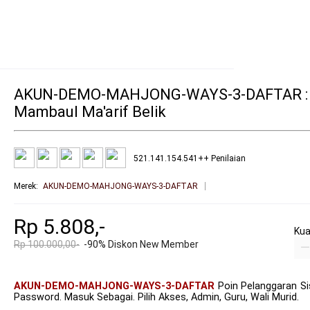
AKUN-DEMO-MAHJONG-WAYS-3-DAFTAR : P
Mambaul Ma'arif Belik
521.141.154.541++ Penilaian
Merek
:
AKUN-DEMO-MAHJONG-WAYS-3-DAFTAR
Rp 5.808,-
Kua
Rp 100.000,00-
-90% Diskon New Member
AKUN-DEMO-MAHJONG-WAYS-3-DAFTAR
Poin Pelanggaran S
Password. Masuk Sebagai. Pilih Akses, Admin, Guru, Wali Murid.