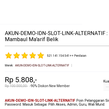
AKUN-DEMO-IDN-SLOT-LINK-ALTERNATIF : 
Mambaul Ma'arif Belik
521.141.154.541++ Penilaian
Merek
:
AKUN-DEMO-IDN-SLOT-LINK-ALTERNATIF
Rp 5.808,-
Kua
Rp 100.000,00-
-90% Diskon New Member
AKUN-DEMO-IDN-SLOT-LINK-ALTERNATIF
Poin Pelanggaran S
Password. Masuk Sebagai. Pilih Akses, Admin, Guru, Wali Murid.