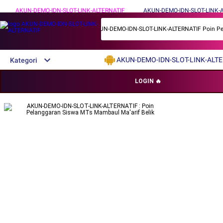
AKUN-DEMO-IDN-SLOT-LINK-ALTERNATIF
AKUN-DEMO-IDN-SLOT-LINK-
AKUN-DEMO-IDN-SLOT-LINK-ALTERNATIF Poin Pelang
AKUN-DEMO-IDN-SLOT-LINK-ALT
Kategori
AKUN-DEMO-IDN-SLOT-LINK-ALTE
LOGIN 🔥