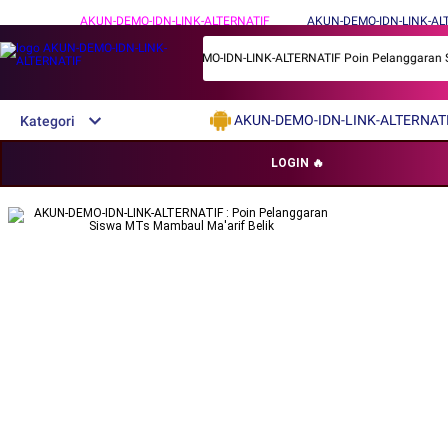
AKUN-DEMO-IDN-LINK-ALTERNATIF
AKUN-DEMO-IDN-LINK-AL
AKUN-DEMO-IDN-LINK-ALTERNATIF Poin Pelanggaran Sisw
AKUN-DEMO-IDN-LINK-ALTERNAT
Kategori
DAFTAR AKUN-DEMO-IDN-LINK-A
LOGIN 🔥