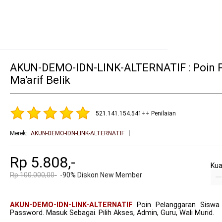
AKUN-DEMO-IDN-LINK-ALTERNATIF : Poin 
Ma'arif Belik
521.141.154.541++ Penilaian
Merek
:
AKUN-DEMO-IDN-LINK-ALTERNATIF
Rp 5.808,-
Kua
Rp 100.000,00-
-90% Diskon New Member
AKUN-DEMO-IDN-LINK-ALTERNATIF
Poin Pelanggaran Siswa
Password. Masuk Sebagai. Pilih Akses, Admin, Guru, Wali Murid.